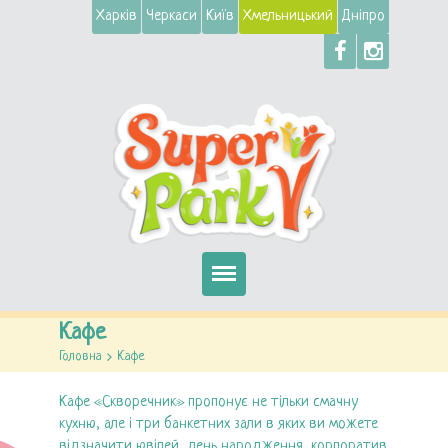
Харків
Черкаси
Київ
Хмельницький
Дніпро
Головна
Кафе
Головна
>
Кафе
Автомати
Кафе «Скворечник» пропонує не тільки смачну
Атракціони
кухню, але і три банкетних зали в яких ви можете
відзначити ювілей, день народження, корпоратив