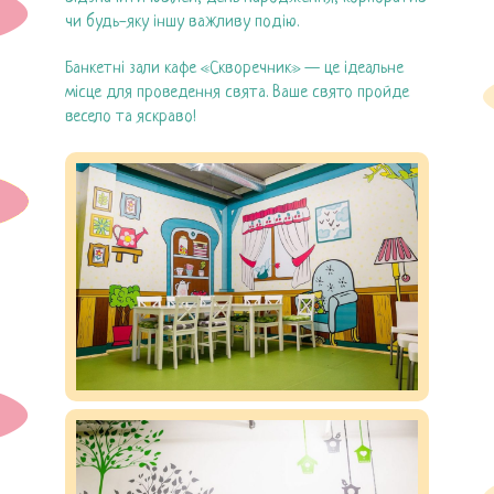
Днi народження
чи будь-яку іншу важливу подію.
Кафе
Банкетні зали кафе «Скворечник» — це ідеальне
місце для проведення свята. Ваше свято пройде
Цiни
весело та яскраво!
Галерея
Контакти