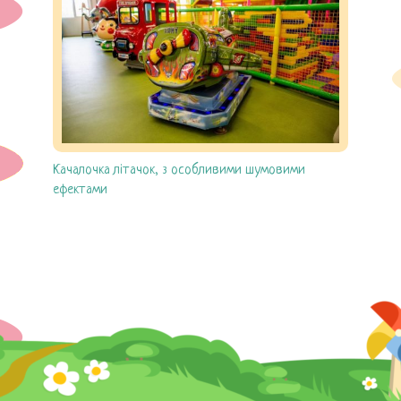
Днi народження
Кафе
Цiни
Галерея
Качалочка літачок, з особливими шумовими
Контакти
ефектами