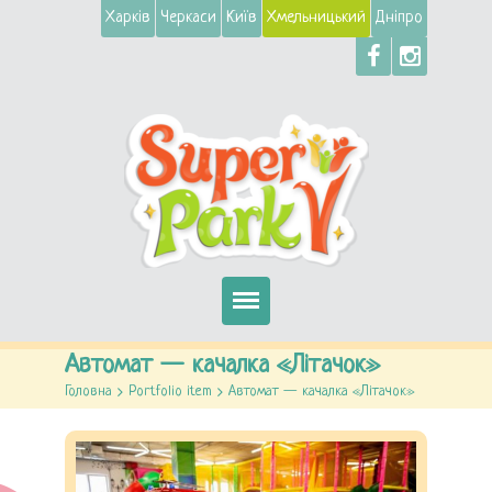
Харків
Черкаси
Київ
Хмельницький
Дніпро
Головна
Автомат — качалка «Літачок»
Головна
>
Portfolio item
>
Автомат — качалка «Літачок»
Автомати
Атракціони