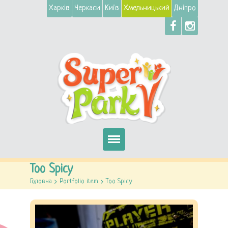
Харків
Черкаси
Київ
Хмельницький
Дніпро
Головна
Too Spicy
Головна
>
Portfolio item
>
Too Spicy
Автомати
Атракціони