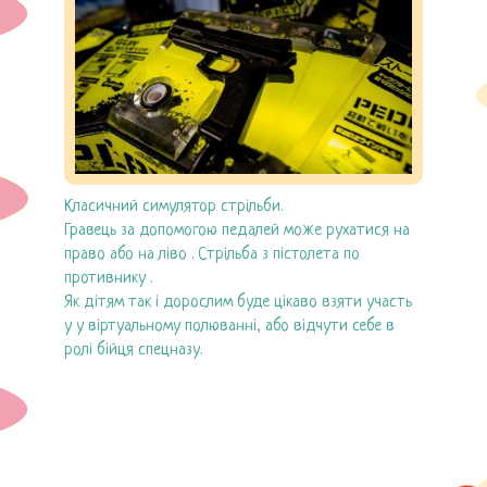
Днi народження
Кафе
Цiни
Галерея
Класичний симулятор стрільби.
Контакти
Гравець за допомогою педалей може рухатися на
право або на ліво . Стрільба з пістолета по
противнику .
Як дітям так і дорослим буде цікаво взяти участь
у у віртуальному полюванні, або відчути себе в
ролі бійця спецназу.